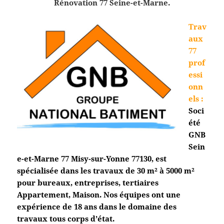
Rénovation 77 Seine-et-Marne.
Trav
aux
77
prof
essi
onn
els
:
Soci
été
GNB
Sein
e-et-Marne 77
Misy-sur-Yonne
77130, est
spécialisée dans les travaux de 30 m² à 5000 m²
pour bureaux, entreprises, tertiaires
Appartement, Maison. Nos équipes ont une
expérience de 18 ans dans le domaine des
travaux tous corps d’état.