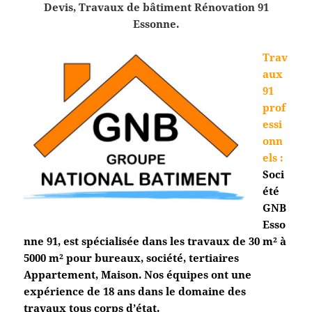
Devis, Travaux de bâtiment Rénovation 91
Essonne.
Trav
aux
91
prof
essi
onn
els
:
Soci
été
GNB
Esso
nne 91
, est spécialisée dans les travaux de 30 m² à
5000 m² pour bureaux, société, tertiaires
Appartement, Maison. Nos équipes ont une
expérience de 18 ans dans le domaine des
travaux tous corps d’état.