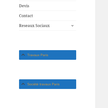
Devis
Contact
ouvrir
Reseaux Sociaux
le
sous-
menu
Travaux Paris
Société travaux Paris