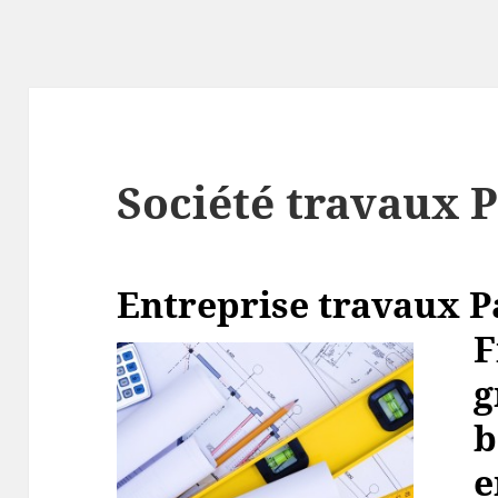
Société travaux P
Entreprise travaux Par
F
g
b
e