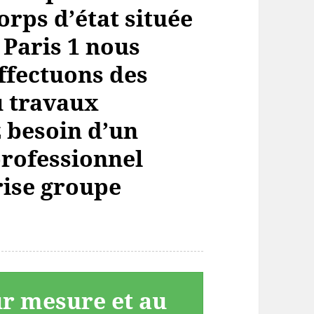
orps d’état située
 Paris 1 nous
ffectuons des
u travaux
z besoin d’un
professionnel
rise groupe
ur mesure et au