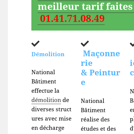
meilleur tarif faite
01.41.71.08.49
Maçonne
Démolition
rie
i
& Peintur
c
National
e
Bâtiment
effectue la
N
démolition
de
B
National
diverses struct
e
Bâtiment
ures avec mise
p
réalise des
en décharge
d
études et des