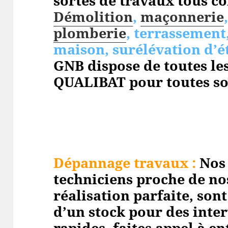
sortes de travaux tous cor
Démolition
,
maçonnerie
plomberie
, terrassement
maison, surélévation d’é
GNB dispose de toutes les
QUALIBAT pour toutes so
Dépannage travaux :
Nos
techniciens proche de no
réalisation parfaite, so
d’un stock pour des inte
rapides, faites appel à e