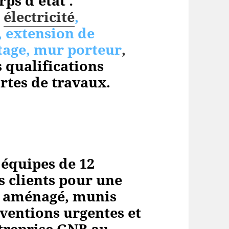
ps d’état :
,
électricité
,
, extension de
tage, mur porteur
,
 qualifications
rtes de travaux.
 équipes de 12
s clients pour une
nt aménagé, munis
rventions urgentes et
ntreprise GNB au