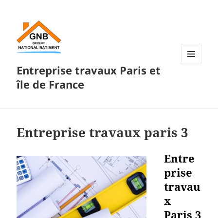
Entreprise travaux Paris et
MENU
ET
île de France
WIDGETS
Entreprise travaux paris 3
Entre
prise
travau
x
Paris 3