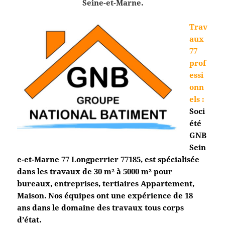
Seine-et-Marne.
Trav
aux
77
prof
essi
onn
els
:
Soci
été
GNB
Sein
e-et-Marne 77 Longperrier
77185, est spécialisée
dans les travaux de 30 m² à 5000 m² pour
bureaux, entreprises, tertiaires Appartement,
Maison. Nos équipes ont une expérience de 18
ans dans le domaine des travaux tous corps
d’état.