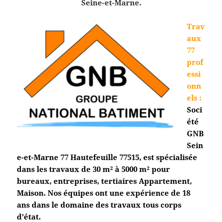
Seine-et-Marne.
Trav
aux
77
prof
essi
onn
els
:
Soci
été
GNB
Sein
e-et-Marne 77 Hautefeuille
77515, est spécialisée
dans les travaux de 30 m² à 5000 m² pour
bureaux, entreprises, tertiaires Appartement,
Maison. Nos équipes ont une expérience de 18
ans dans le domaine des travaux tous corps
d’état.