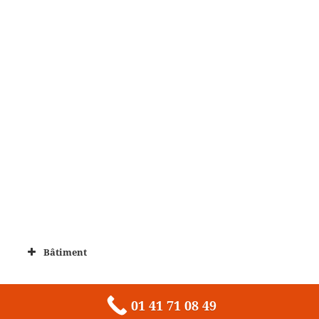
Bâtiment
01 41 71 08 49
Fièrement propulsé par WordPress