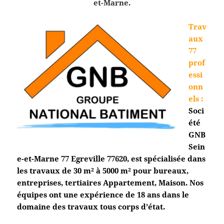
et-Marne.
Trav
aux
77
prof
essi
onn
els
:
Soci
été
GNB
Sein
e-et-Marne 77
Egreville
77620, est spécialisée dans
les travaux de 30 m² à 5000 m² pour bureaux,
entreprises, tertiaires Appartement, Maison. Nos
équipes ont une expérience de 18 ans dans le
domaine des travaux tous corps d’état.