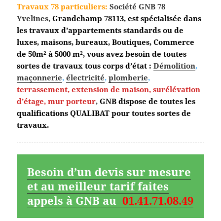
Travaux 78 particuliers:
Société GNB 78
Yvelines,
Grandchamp
78113, est spécialisée dans
les travaux d’appartements standards ou de
luxes, maisons, bureaux, Boutiques, Commerce
de 50m² à 5000 m², vous avez besoin de toutes
sortes de travaux tous corps d’état :
Démolition
,
maçonnerie
,
électricité
,
plomberie
,
terrassement,
extension de maison, surélévation
d’étage, mur porteur
,
GNB dispose de toutes les
qualifications QUALIBAT pour toutes sortes de
travaux.
Besoin d’un devis sur mesure
et au meilleur tarif faites
appels à GNB au
01.41.71.08.49