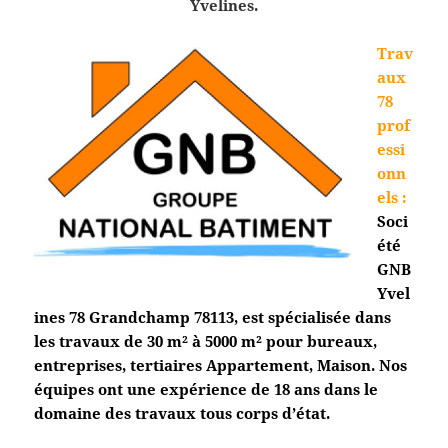
Yvelines.
Trav
aux
78
prof
essi
onn
els
:
Soci
été
GNB
Yvel
ines 78 Grandchamp
78113, est spécialisée dans
les travaux de 30 m² à 5000 m² pour bureaux,
entreprises, tertiaires Appartement, Maison. Nos
équipes ont une expérience de 18 ans dans le
domaine des travaux tous corps d’état.