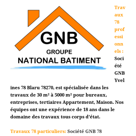
Trav
aux
78
prof
essi
onn
els
:
Soci
été
GNB
Yvel
ines 78
Blaru
78270, est spécialisée dans les
travaux de 30 m² à 5000 m² pour bureaux,
entreprises, tertiaires Appartement, Maison. Nos
équipes ont une expérience de 18 ans dans le
domaine des travaux tous corps d’état.
Travaux 78 particuliers:
Société GNB 78