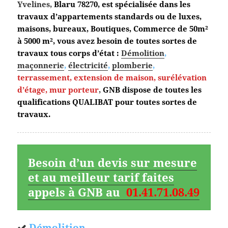
Yvelines,
Blaru
78270, est spécialisée dans les
travaux d’appartements standards ou de luxes,
maisons, bureaux, Boutiques, Commerce de 50m²
à 5000 m², vous avez besoin de toutes sortes de
travaux tous corps d’état :
Démolition
,
maçonnerie
,
électricité
,
plomberie
,
terrassement,
extension de maison, surélévation
d’étage, mur porteur
,
GNB dispose de toutes les
qualifications QUALIBAT pour toutes sortes de
travaux.
Besoin d’un devis sur mesure
et au meilleur tarif faites
appels à GNB au
01.41.71.08.49
Démolition