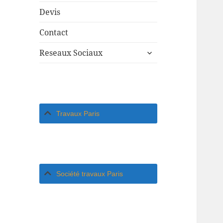
Devis
Contact
ouvrir
Reseaux Sociaux
le
sous-
menu
Travaux Paris
Société travaux Paris