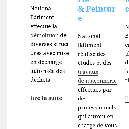
& Peintur
c
National
e
Bâtiment
effectue la
N
démolition
de
B
National
diverses struct
e
Bâtiment
ures avec mise
p
réalise des
en décharge
d
études et des
autorisée des
l
travaux
déchets
r
de maçonnerie
effectués par
lire la suite
l
des
professionnels
qui auront en
charge de vous