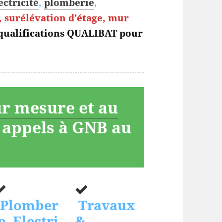
ectricité
,
plomberie
,
 surélévation d’étage, mur
 qualifications QUALIBAT pour
ur mesure et au
s appels à GNB au
Plomber
Travaux
e, Electri
&