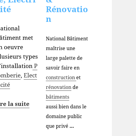
ité
Rénovatio
n
ational
âtiment met
National Bâtiment
n oeuvre
maîtrise une
lusieurs types
large palette de
’installation
P
savoir faire en
omberie
,
Elect
construction
et
icité
rénovation
de
bâtiments
ire la suite
aussi bien dans le
domaine public
que privé
…