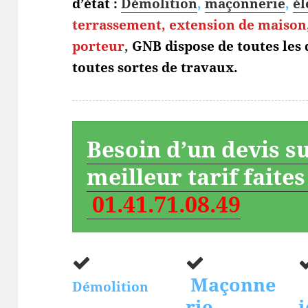
d’état :
Démolition
,
maçonnerie
,
él
terrassement,
extension de maison,
porteur
,
GNB dispose de toutes les
toutes sortes de travaux.
Besoin d’un devis s
meilleur tarif faite
01.41.71.08.49
Maçonne
Démolition
rie
i