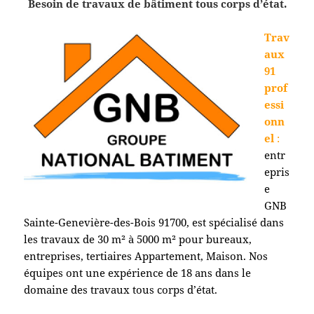
Besoin de travaux de bâtiment tous corps d’état.
Trav
aux
91
prof
essi
onn
el
:
entr
epris
e
GNB
Sainte-Genevière-des-Bois 91700
, est spécialisé dans
les travaux de 30 m² à 5000 m² pour bureaux,
entreprises, tertiaires Appartement, Maison. Nos
équipes ont une expérience de 18 ans dans le
domaine des travaux tous corps d’état.