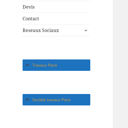
Devis
Contact
ouvrir
Reseaux Sociaux
le
sous-
menu
Travaux Paris
Société travaux Paris