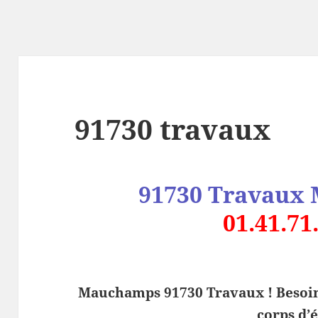
91730 travaux
91730 Travau
01.41.71
Mauchamps 91730 Travaux ! Besoin
corps d’é