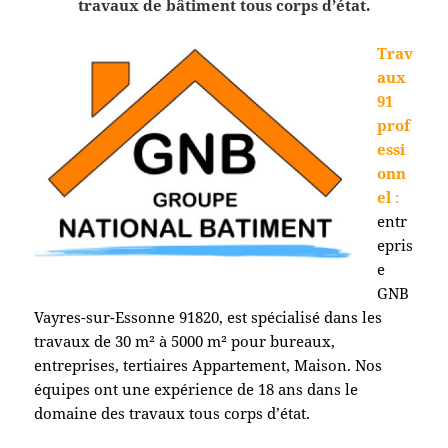
travaux de bâtiment tous corps d’état.
Trav
aux
91
prof
essi
onn
el
:
entr
epris
e
GNB
Vayres-sur-Essonne 91820
, est spécialisé dans les
travaux de 30 m² à 5000 m² pour bureaux,
entreprises, tertiaires Appartement, Maison. Nos
équipes ont une expérience de 18 ans dans le
domaine des travaux tous corps d’état.