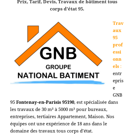
Prix, Tarif, Devis, Travaux de bâtiment tous
corps d’état 95.
Trav
aux
95
prof
essi
onn
els
:
entr
epris
e
GNB
95
Fontenay-en-Parisis
95190
, est spécialisée dans
les travaux de 30 m² à 5000 m² pour bureaux,
entreprises, tertiaires Appartement, Maison. Nos
équipes ont une expérience de 18 ans dans le
domaine des travaux tous corps d’état.