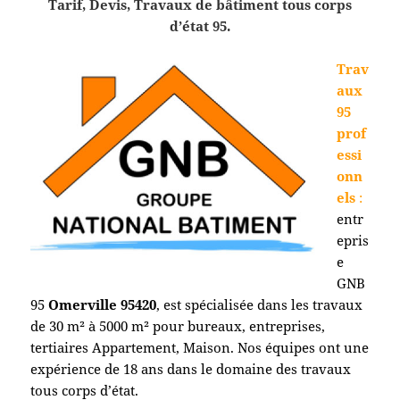
Tarif, Devis, Travaux de bâtiment tous corps
d’état 95.
Trav
aux
95
prof
essi
onn
els
:
entr
epris
e
GNB
95
Omerville
95420
, est spécialisée dans les travaux
de 30 m² à 5000 m² pour bureaux, entreprises,
tertiaires Appartement, Maison. Nos équipes ont une
expérience de 18 ans dans le domaine des travaux
tous corps d’état.