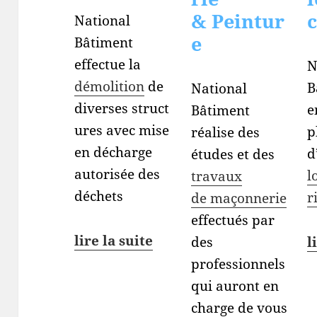
& Peintur
c
National
e
Bâtiment
effectue la
N
démolition
de
B
National
diverses struct
e
Bâtiment
ures avec mise
p
réalise des
en décharge
d
études et des
autorisée des
l
travaux
déchets
r
de maçonnerie
effectués par
lire la suite
l
des
professionnels
qui auront en
charge de vous