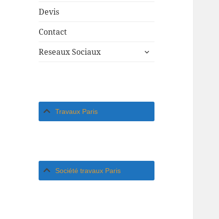
Devis
Contact
ouvrir
Reseaux Sociaux
le
sous-
menu
Travaux Paris
Société travaux Paris