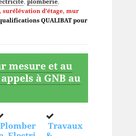
ectricité
,
plomberie
,
 surélévation d’étage, mur
 qualifications QUALIBAT pour
ur mesure et au
s appels à GNB au
Plomber
Travaux
e, Electri
&