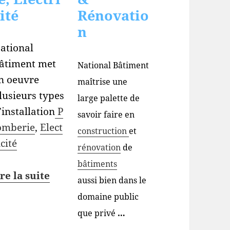
ité
Rénovatio
n
ational
âtiment met
National Bâtiment
n oeuvre
maîtrise une
lusieurs types
large palette de
’installation
P
savoir faire en
omberie
,
Elect
construction
et
icité
rénovation
de
bâtiments
ire la suite
aussi bien dans le
domaine public
que privé
…