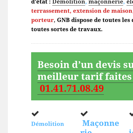
d’état :
Démolition
,
maçonnerie
,
él
terrassement,
extension de maison,
porteur
,
GNB dispose de toutes les
toutes sortes de travaux.
Besoin d’un devis s
meilleur tarif faite
01.41.71.08.49
Maçonne
Démolition
rie
i