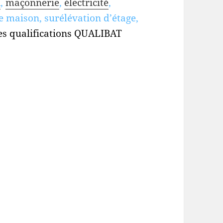
n
,
maçonnerie
,
électricité
,
e maison, surélévation d’étage,
es qualifications QUALIBAT