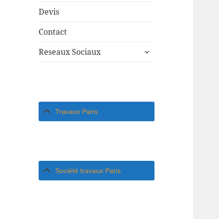
Devis
Contact
ouvrir
Reseaux Sociaux
le
sous-
menu
Travaux Paris
Société travaux Paris