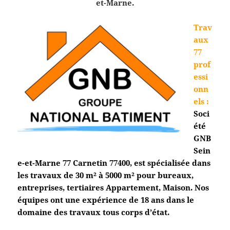
et-Marne.
Trav
aux
77
prof
essi
onn
els
:
Soci
été
GNB
Sein
e-et-Marne 77 Carnetin 7740
0, est spécialisée dans
les travaux de 30 m² à 5000 m² pour bureaux,
entreprises, tertiaires Appartement, Maison. Nos
équipes ont une expérience de 18 ans dans le
domaine des travaux tous corps d’état.