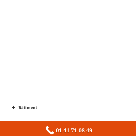
Bâtiment
01 41 71 08 49
Fièrement propulsé par WordPress