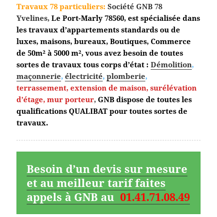
Travaux 78 particuliers:
Société GNB 78
Yvelines,
Le Port-Marly
78560, est spécialisée dans
les travaux d’appartements standards ou de
luxes, maisons, bureaux, Boutiques, Commerce
de 50m² à 5000 m², vous avez besoin de toutes
sortes de travaux tous corps d’état :
Démolition
,
maçonnerie
,
électricité
,
plomberie
,
terrassement,
extension de maison, surélévation
d’étage, mur porteur
,
GNB dispose de toutes les
qualifications QUALIBAT pour toutes sortes de
travaux.
Besoin d’un devis sur mesure
et au meilleur tarif faites
appels à GNB au
01.41.71.08.49