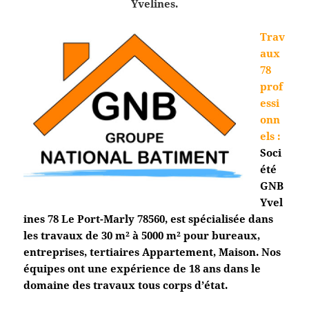
Yvelines.
Trav
aux
78
prof
essi
onn
els
:
Soci
été
GNB
Yvel
ines 78 Le Port-Marly
78560, est spécialisée dans
les travaux de 30 m² à 5000 m² pour bureaux,
entreprises, tertiaires Appartement, Maison. Nos
équipes ont une expérience de 18 ans dans le
domaine des travaux tous corps d’état.