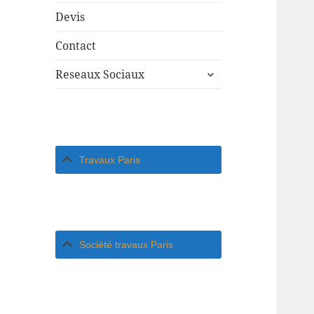
Devis
Contact
ouvrir
Reseaux Sociaux
le
sous-
menu
Travaux Paris
Société travaux Paris