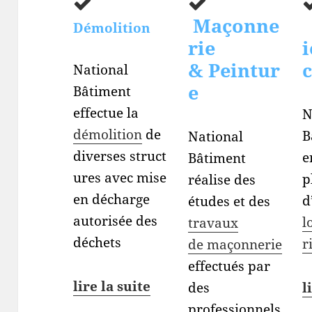
Maçonne
Démolition
rie
i
& Peintur
c
National
e
Bâtiment
effectue la
N
démolition
de
B
National
diverses struct
e
Bâtiment
ures avec mise
p
réalise des
en décharge
d
études et des
autorisée des
l
travaux
déchets
r
de maçonnerie
effectués par
lire la suite
l
des
professionnels