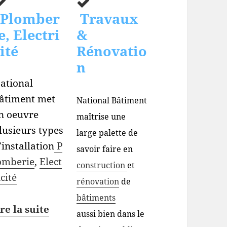
Plomber
Travaux
e, Electri
&
ité
Rénovatio
n
ational
âtiment met
National Bâtiment
n oeuvre
maîtrise une
lusieurs types
large palette de
’installation
P
savoir faire en
omberie
,
Elect
construction
et
icité
rénovation
de
bâtiments
ire la suite
aussi bien dans le