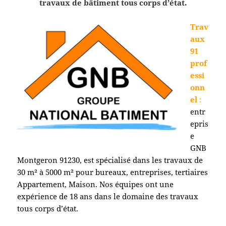
travaux de bâtiment tous corps d’état.
Trav
aux
91
prof
essi
onn
el
:
entr
epris
e
GNB
Montgeron 91230
, est spécialisé dans les travaux de
30 m² à 5000 m² pour bureaux, entreprises, tertiaires
Appartement, Maison. Nos équipes ont une
expérience de 18 ans dans le domaine des travaux
tous corps d’état.