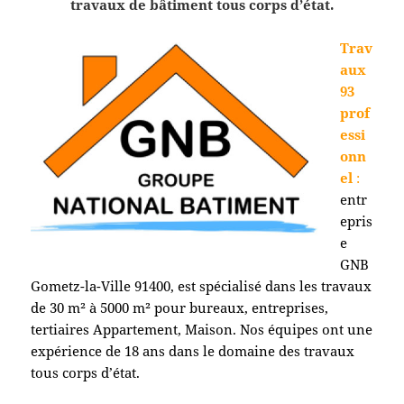
travaux de bâtiment tous corps d’état.
Trav
aux
93
prof
essi
onn
el
:
entr
epris
e
GNB
Gometz-la-Ville 91400
, est spécialisé dans les travaux
de 30 m² à 5000 m² pour bureaux, entreprises,
tertiaires Appartement, Maison. Nos équipes ont une
expérience de 18 ans dans le domaine des travaux
tous corps d’état.