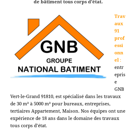
de bâtiment tous corps d’état.
Trav
aux
91
prof
essi
onn
el
:
entr
epris
e
GNB
Vert-le-Grand 91810
, est spécialisé dans les travaux
de 30 m² à 5000 m² pour bureaux, entreprises,
tertiaires Appartement, Maison. Nos équipes ont une
expérience de 18 ans dans le domaine des travaux
tous corps d’état.