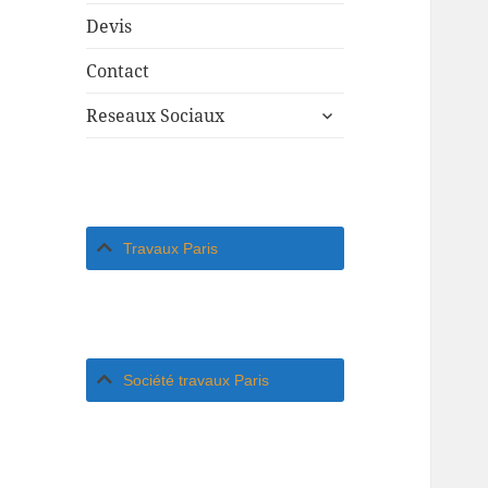
Devis
Contact
ouvrir
Reseaux Sociaux
le
sous-
menu
Travaux Paris
Société travaux Paris