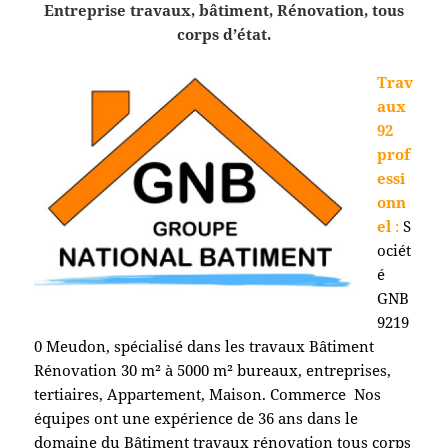
Entreprise travaux, bâtiment, Rénovation, tous
corps d’état.
Trav
aux
92
prof
essi
onn
el
:
S
ociét
é
GNB
9219
0 Meudon
, spécialisé dans les travaux Bâtiment
Rénovation 30 m² à 5000 m² bureaux, entreprises,
tertiaires, Appartement, Maison. Commerce Nos
équipes ont une expérience de 36 ans dans le
domaine du Bâtiment travaux rénovation tous corps