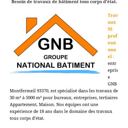
Besoin de travaux de bâtiment tous corps d’état.
Trav
aux
93
prof
essi
onn
el
:
entr
epris
e
GNB
Montfermeil 93370
, est spécialisé dans les travaux de
30 m² à 5000 m² pour bureaux, entreprises, tertiaires
Appartement, Maison. Nos équipes ont une
expérience de 18 ans dans le domaine des travaux
tous corps d’état.