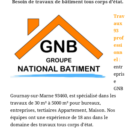
Besoin de travaux de bâtiment tous corps d’état.
Trav
aux
93
prof
essi
onn
el
:
entr
epris
e
GNB
Gournay-sur-Marne 93460
, est spécialisé dans les
travaux de 30 m² à 5000 m² pour bureaux,
entreprises, tertiaires Appartement, Maison. Nos
équipes ont une expérience de 18 ans dans le
domaine des travaux tous corps d’état.