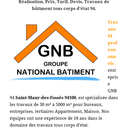
Réalisation, Prix, Tarif, Devis, Travaux de
bâtiment tous corps d’état 94.
Trav
aux
94
prof
essi
onn
els
:
entr
epris
e
GNB
94
Saint-Maur-des-Fossés
94100
, est spécialisée dans
les travaux de 30 m² à 5000 m² pour bureaux,
entreprises, tertiaires Appartement, Maison. Nos
équipes ont une expérience de 18 ans dans le
domaine des travaux tous corps d’état.