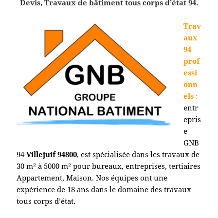
Devis, Travaux de bâtiment tous corps d’état 94.
Trav
aux
94
prof
essi
onn
els
:
entr
epris
e
GNB
94
Villejuif
94800
, est spécialisée dans les travaux de
30 m² à 5000 m² pour bureaux, entreprises, tertiaires
Appartement, Maison. Nos équipes ont une
expérience de 18 ans dans le domaine des travaux
tous corps d’état.