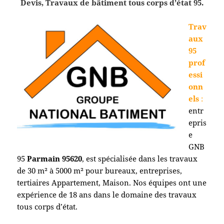
Devis, Travaux de bâtiment tous corps d’état 95.
Trav
aux
95
prof
essi
onn
els
:
entr
epris
e
GNB
95
Parmain
95620
, est spécialisée dans les travaux
de 30 m² à 5000 m² pour bureaux, entreprises,
tertiaires Appartement, Maison. Nos équipes ont une
expérience de 18 ans dans le domaine des travaux
tous corps d’état.