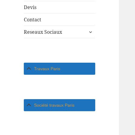
Devis
Contact
ouvrir
Reseaux Sociaux
le
sous-
menu
Travaux Paris
Société travaux Paris