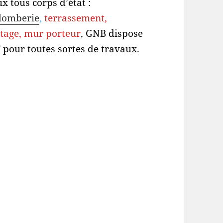
x tous corps d’état :
lomberie
,
terrassement,
étage, mur porteur
,
GNB dispose
 pour toutes sortes de travaux.