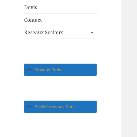
Devis
Contact
ouvrir
Reseaux Sociaux
le
sous-
menu
Travaux Paris
Société travaux Paris