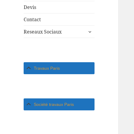
Devis
Contact
ouvrir
Reseaux Sociaux
le
sous-
menu
Travaux Paris
Société travaux Paris