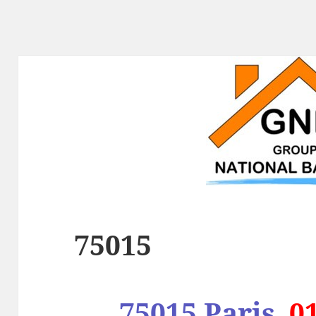
75015
75015 Paris
01