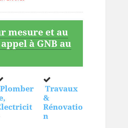
ur mesure et au
s appel à GNB au
Plomber
Travaux
e,
&
lectricit
Rénovatio
é
n