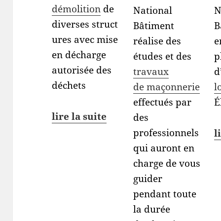
démolition
de
National
N
diverses struct
Bâtiment
B
ures avec mise
réalise des
e
en décharge
études et des
p
autorisée des
travaux
d
déchets
de maçonnerie
l
effectués par
É
lire la suite
des
professionnels
l
qui auront en
charge de vous
guider
pendant toute
la durée