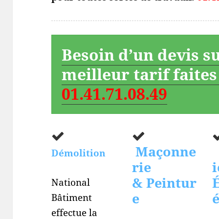
Besoin d’un devis s
meilleur tarif faite
01.41.71.08.49
Maçonne
Démolition
rie
i
& Peintur
É
National
e
Bâtiment
effectue la