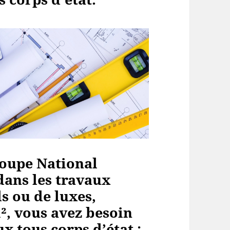
oupe National
dans les travaux
s ou de luxes,
², vous avez besoin
x tous corps d’état :