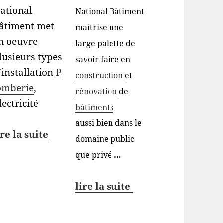
ational
National Bâtiment
âtiment met
maîtrise une
n oeuvre
large palette de
lusieurs types
savoir faire en
’installation
P
construction
et
omberie
,
rénovation
de
lectricité
bâtiments
aussi bien dans le
ire la suite
domaine public
que privé
…
lire la suite