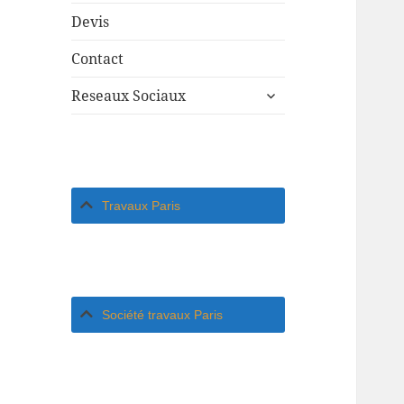
Devis
Contact
ouvrir
Reseaux Sociaux
le
sous-
menu
Travaux Paris
Société travaux Paris