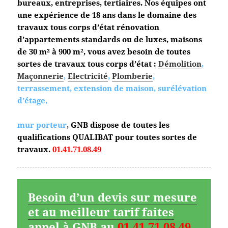
bureaux, entreprises, tertiaires. Nos équipes ont
une expérience de 18 ans dans le domaine des
travaux tous corps d’état
rénovation
d’appartements standards ou de luxes, maisons
de 30 m² à 900 m², vous avez besoin de toutes
sortes de travaux tous corps d’état :
Démolition
,
Maçonnerie
,
Electricité
,
Plomberie
,
terrassement, extension de maison, surélévation
d’étage,
mur porteur
,
GNB dispose de toutes les
qualifications QUALIBAT pour toutes sortes de
travaux.
01.41.71.08.49
Besoin d’un devis sur mesure
et au meilleur tarif faites
appel à GNB au
01.41.71.08.49