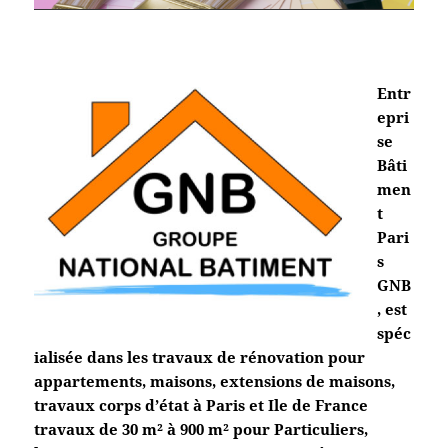
Entr
epri
se
Bâti
men
t
Pari
s
GNB
, est
spéc
ialisée dans les travaux de rénovation pour
appartements, maisons, extensions de maisons,
travaux corps d’état à Paris et Ile de France
travaux de 30 m² à 900 m² pour Particuliers,