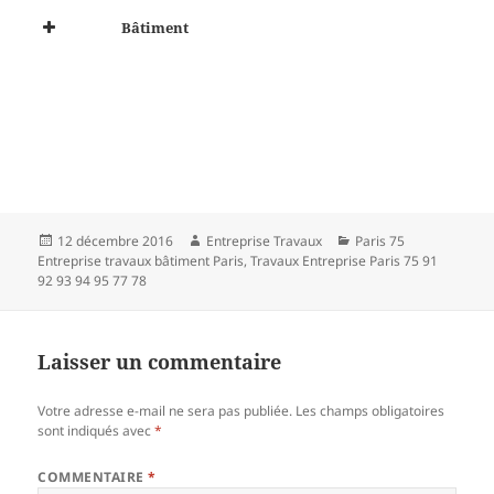
Bâtiment
Publié
Auteur
Catégories
12 décembre 2016
Entreprise Travaux
Paris 75
le
Entreprise travaux bâtiment Paris
,
Travaux Entreprise Paris 75 91
92 93 94 95 77 78
Laisser un commentaire
Votre adresse e-mail ne sera pas publiée.
Les champs obligatoires
sont indiqués avec
*
COMMENTAIRE
*