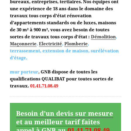
bureaux, entreprises, tertiaires. Nos équipes ont
une expérience de 18 ans dans le domaine des
travaux tous corps d’état
rénovation
d’appartements standards ou de luxes, maisons
de 30 m² à 900 m², vous avez besoin de toutes
sortes de travaux tous corps d’état :
Démolition
,
Maçonnerie
,
Electricité
,
Plomberie
,
terrassement, extension de maison, surélévation
d’étage,
mur porteur
,
GNB dispose de toutes les
qualifications QUALIBAT pour toutes sortes de
travaux.
01.41.71.08.49
Besoin d’un devis sur mesure
et au meilleur tarif faites
appel à GNB au
01.41.71.08.49