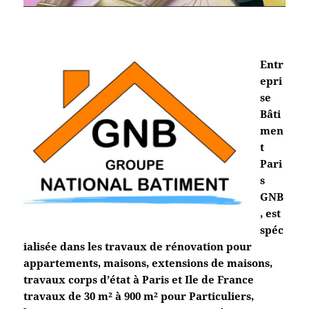
Entr
epri
se
Bâti
men
t
Pari
s
GNB
, est
spéc
ialisée dans les travaux de rénovation pour
appartements, maisons, extensions de maisons,
travaux corps d’état à Paris et Ile de France
travaux de 30 m² à 900 m² pour Particuliers,