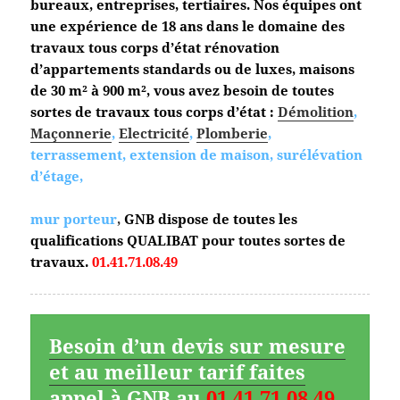
bureaux, entreprises, tertiaires. Nos équipes ont
une expérience de 18 ans dans le domaine des
travaux tous corps d’état
rénovation
d’appartements standards ou de luxes, maisons
de 30 m² à 900 m², vous avez besoin de toutes
sortes de travaux tous corps d’état :
Démolition
,
Maçonnerie
,
Electricité
,
Plomberie
,
terrassement, extension de maison, surélévation
d’étage,
mur porteur
,
GNB dispose de toutes les
qualifications QUALIBAT pour toutes sortes de
travaux.
01.41.71.08.49
Besoin d’un devis sur mesure
et au meilleur tarif faites
appel à GNB au
01.41.71.08.49