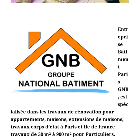
Entr
epri
se
Bâti
men
t
Pari
s
GNB
, est
spéc
ialisée dans les travaux de rénovation pour
appartements, maisons, extensions de maisons,
travaux corps d’état à Paris et Ile de France
travaux de 30 m² à 900 m² pour Particuliers,