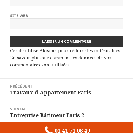
SITE WEB
Ce site utilise Akismet pour réduire les indésirables.
En savoir plus sur comment les données de vos
commentaires sont utilisées
.
Navigation
PRÉCÉDENT
de
Travaux d’Appartement Paris
Article
l’article
précédent :
SUIVANT
Entreprise Bâtiment Paris 2
Article
suivant :
01 41 71 08 49
Fièrement propulsé par WordPress