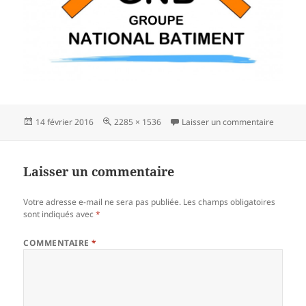
Publié
Taille
sur reno
14 février 2016
2285 × 1536
Laisser un commentaire
le
réelle
Laisser un commentaire
Votre adresse e-mail ne sera pas publiée.
Les champs obligatoires
sont indiqués avec
*
COMMENTAIRE
*