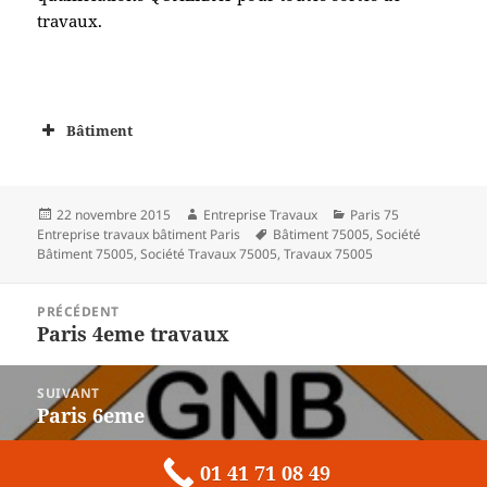
travaux.
Bâtiment
Publié
Auteur
Catégories
22 novembre 2015
Entreprise Travaux
Paris 75
le
Mots-
Entreprise travaux bâtiment Paris
Bâtiment 75005
,
Société
clés
Bâtiment 75005
,
Société Travaux 75005
,
Travaux 75005
Navigation
PRÉCÉDENT
de
Paris 4eme travaux
Article
l’article
précédent :
SUIVANT
Paris 6eme
Article
suivant :
01 41 71 08 49
Fièrement propulsé par WordPress