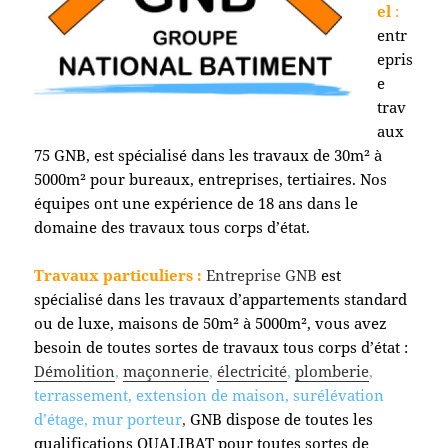
el
:
entr
epris
e
trav
aux
75 GNB, est spécialisé dans les travaux de 30m² à
5000m² pour bureaux, entreprises, tertiaires. Nos
équipes ont une expérience de 18 ans dans le
domaine des travaux tous corps d’état.
Travaux particuliers :
Entreprise GNB
est
spécialisé dans les travaux d’appartements standard
ou de luxe, maisons de 50m² à 5000m², vous avez
besoin de toutes sortes de travaux tous corps d’état :
Démolition
,
maçonnerie
,
électricité
,
plomberie
,
terrassement, extension de maison, surélévation
d’étage, mur porteur
,
GNB dispose de toutes les
qualifications QUALIBAT pour toutes sortes de