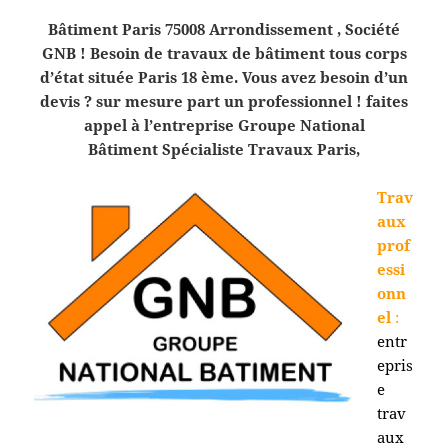
Bâtiment Paris 75008 Arrondissement , Société
GNB ! Besoin de travaux de bâtiment tous corps
d’état située Paris 18
è
me. Vous avez besoin d’un
devis ? sur mesure part un professionnel ! faites
appel à l’entreprise Groupe National
Bâtiment Spécialiste Travaux Paris,
Trav
aux
prof
essi
onn
el
:
entr
epris
e
trav
aux