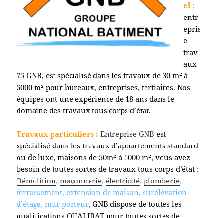
el
:
entr
epris
e
trav
aux
75 GNB, est spécialisé dans les travaux de 30 m² à
5000 m² pour bureaux, entreprises, tertiaires. Nos
équipes ont une expérience de 18 ans dans le
domaine des travaux tous corps d’état.
Travaux particuliers :
Entreprise GNB
est
spécialisé dans les travaux d’appartements standard
ou de luxe, maisons de 50m² à 5000 m², vous avez
besoin de toutes sortes de travaux tous corps d’état :
Démolition
,
maçonnerie
,
électricité
,
plomberie
,
terrassement, extension de maison, surélévation
d’étage, mur porteur
,
GNB dispose de toutes les
qualifications QUALIBAT pour toutes sortes de