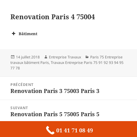
Renovation Paris 4 75004
Bâtiment
Publié
Auteur
Catégories
14 juillet 2018
Entreprise Travaux
Paris 75 Entreprise
le
travaux bâtiment Paris
,
Travaux Entreprise Paris 75 91 92 93 94 95
77 78
Navigation
PRÉCÉDENT
de
Renovation Paris 3 75003 Paris 3
Article
l’article
précédent :
SUIVANT
Renovation Paris 5 75005 Paris 5
Article
suivant :
01 41 71 08 49
Fièrement propulsé par WordPress