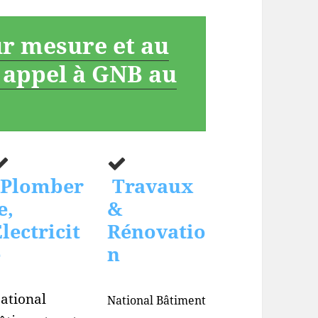
ur mesure et au
s appel à GNB au
Plomber
Travaux
e,
&
lectricit
Rénovatio
é
n
ational
National Bâtiment