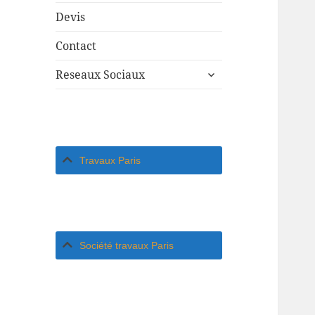
Devis
Contact
ouvrir
Reseaux Sociaux
le
sous-
menu
Travaux Paris
Société travaux Paris