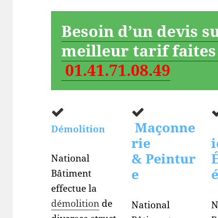
Besoin d’un devis s
meilleur tarif faite
01.41.71.08.49
Maçonne
Démolition
rie
i
& Peintur
É
National
e
Bâtiment
effectue la
démolition
de
National
N