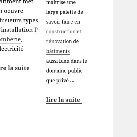
âtiment met
maîtrise une
n oeuvre
large palette de
lusieurs types
savoir faire en
’installation
P
construction
et
omberie
,
rénovation
de
lectricité
bâtiments
aussi bien dans le
ire la suite
domaine public
que privé
…
lire la suite