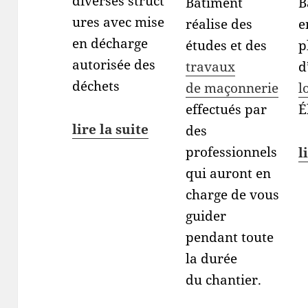
diverses struct
Bâtiment
B
ures avec mise
réalise des
e
en décharge
études et des
p
autorisée des
travaux
d
déchets
de maçonnerie
l
effectués par
É
lire la suite
des
professionnels
l
qui auront en
charge de vous
guider
pendant toute
la durée
du chantier.