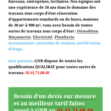
bureaux, entreprises, tertiaires. Nos équipes ont
une expérience de 18 ans dans le domaine des
travaux tous corps d’état
rénovation
d’appartements standards ou de luxes, maisons
de 30 m² à 900 m², vous avez besoin de toutes
sortes de travaux tous corps d’état :
Démolition
,
Maçonnerie
,
Electricité
,
Plomberie
,
terrassement, extension de maison, surélévation
d’étage,
mur porteur
,
GNB dispose de toutes les
qualifications QUALIBAT pour toutes sortes de
travaux.
01.41.71.08.49
Besoin d’un devis sur mesure
et au meilleur tarif faites
appel à GNB au
01.41.71.08.49