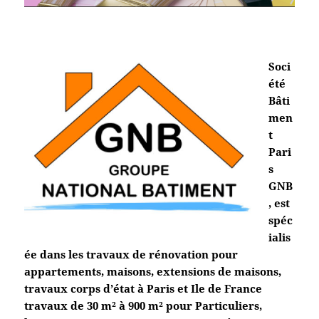
Soci
été
Bâti
men
t
Pari
s
GNB
, est
spéc
ialis
ée dans les travaux de rénovation pour
appartements, maisons, extensions de maisons,
travaux corps d’état à Paris et Ile de France
travaux de 30 m² à 900 m² pour Particuliers,