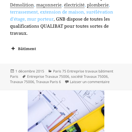
Démolition
,
maçonnerie
,
électricité
,
plomberie
,
terrassement, extension de maison, surélévation
d’étage, mur porteur
,
GNB dispose de toutes les
qualifications QUALIBAT pour toutes sortes de
travaux.
Bâtiment
Publié
Catégories
1 décembre 2015
Paris 75 Entreprise travaux bâtiment
le
Mots-
Paris
Entreprise Travaux 75006
,
société Travaux 75006
,
clés
sur paris 6è
Travaux 75006
,
Travaux Paris 6
Laisser un commentaire