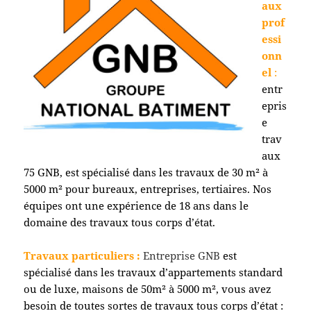
aux
prof
essi
onn
el
:
entr
epris
e
trav
aux
75 GNB, est spécialisé dans les travaux de 30 m² à
5000 m² pour bureaux, entreprises, tertiaires. Nos
équipes ont une expérience de 18 ans dans le
domaine des travaux tous corps d’état.
Travaux particuliers :
Entreprise GNB
est
spécialisé dans les travaux d’appartements standard
ou de luxe, maisons de 50m² à 5000 m², vous avez
besoin de toutes sortes de travaux tous corps d’état :