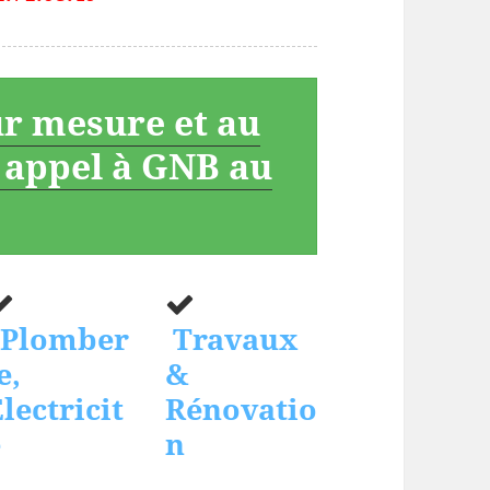
ur mesure et au
s appel à GNB au
Plomber
Travaux
e,
&
lectricit
Rénovatio
é
n