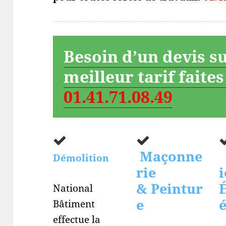
Besoin d’un devis s
meilleur tarif faite
01.41.71.08.49
Maçonne
Démolition
rie
i
& Peintur
É
National
e
Bâtiment
effectue la