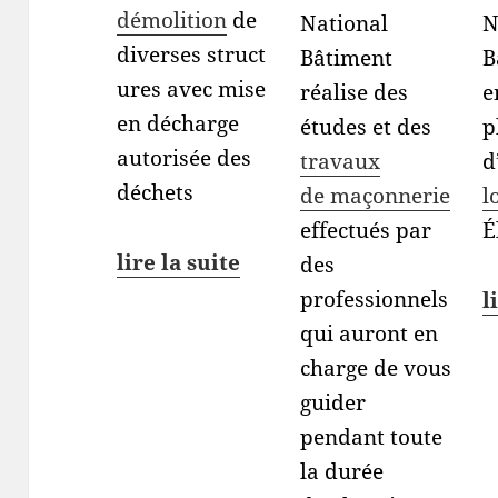
démolition
de
National
N
diverses struct
Bâtiment
B
ures avec mise
réalise des
e
en décharge
études et des
p
autorisée des
travaux
d
déchets
de maçonnerie
l
effectués par
É
lire la suite
des
professionnels
l
qui auront en
charge de vous
guider
pendant toute
la durée