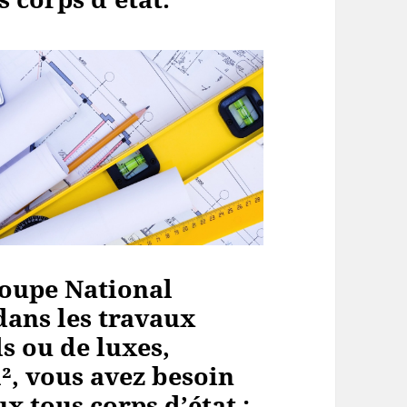
oupe National
dans les travaux
s ou de luxes,
², vous avez besoin
x tous corps d’état :