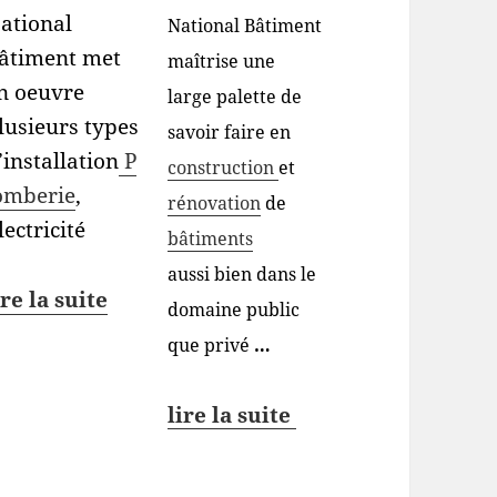
ational
National Bâtiment
âtiment met
maîtrise une
n oeuvre
large palette de
lusieurs types
savoir faire en
’installation
P
construction
et
omberie
,
rénovation
de
lectricité
bâtiments
aussi bien dans le
ire la suite
domaine public
que privé
…
lire la suite