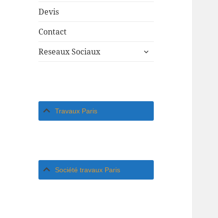
Devis
Contact
ouvrir
Reseaux Sociaux
le
sous-
menu
Travaux Paris
Société travaux Paris