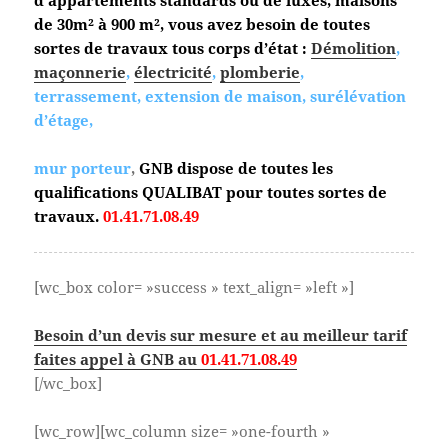
de 30m² à 900 m², vous avez besoin de toutes
sortes de travaux tous corps d’état :
Démolition
,
maçonnerie
,
électricité
,
plomberie
,
terrassement, extension de maison, surélévation
d’étage,
mur porteur
,
GNB dispose de toutes les
qualifications QUALIBAT pour toutes sortes de
travaux.
01.41.71.08.49
[wc_box color= »success » text_align= »left »]
Besoin d’un devis sur mesure et au meilleur tarif
faites appel à GNB au
01.41.71.08.49
[/wc_box]
[wc_row][wc_column size= »one-fourth »