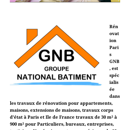
Rén
ovat
ion
Pari
s
GNB
, est
spéc
ialis
ée
dans
les travaux de rénovation pour appartements,
maisons, extensions de maisons, travaux corps
d’état à Paris et Ile de France travaux de 30 m² à
900 m² pour Particuliers, bureaux, entreprises,