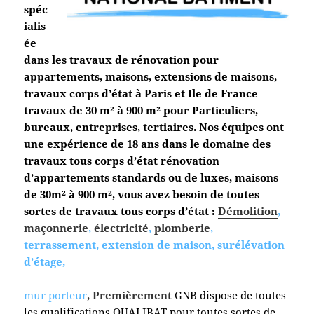
spéc
ialis
ée
dans les travaux de rénovation pour
appartements, maisons, extensions de maisons,
travaux corps d’état à Paris et Ile de France
travaux de 30 m² à 900 m² pour Particuliers,
bureaux, entreprises, tertiaires. Nos équipes ont
une expérience de 18 ans dans le domaine des
travaux tous corps d’état
rénovation
d’appartements standards ou de luxes, maisons
de 30m² à 900 m², vous avez besoin de toutes
sortes de travaux tous corps d’état :
Démolition
,
maçonnerie
,
électricité
,
plomberie
,
terrassement, extension de maison, surélévation
d’étage,
mur porteur
, Premièrement
GNB dispose de toutes
les qualifications QUALIBAT pour toutes sortes de