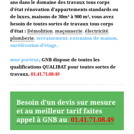
ans dans le domaine des travaux tous corps
d’état
rénovation d’appartements standards ou
de luxes, maisons de 30m² à 900 m², vous avez
besoin de toutes sortes de travaux tous corps
d’état :
Démolition
,
maçonnerie
,
électricité
,
plomberie
, terrassement, extension de maison,
surélévation d’étage,
mur porteur
,
GNB dispose de toutes les
qualifications QUALIBAT pour toutes sortes de
travaux.
01.41.71.08.49
Besoin d’un devis sur mesure
et au meilleur tarif faites
appel à GNB au
01.41.71.08.49