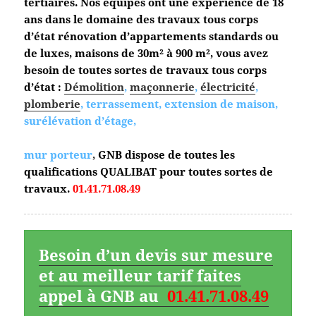
tertiaires. Nos équipes ont une expérience de 18
ans dans le domaine des travaux tous corps
d’état
rénovation d’appartements standards ou
de luxes, maisons de 30m² à 900 m², vous avez
besoin de toutes sortes de travaux tous corps
d’état :
Démolition
,
maçonnerie
,
électricité
,
plomberie
, terrassement, extension de maison,
surélévation d’étage,
mur porteur
,
GNB dispose de toutes les
qualifications QUALIBAT pour toutes sortes de
travaux.
01.41.71.08.49
Besoin d’un devis sur mesure
et au meilleur tarif faites
appel à GNB au
01.41.71.08.49