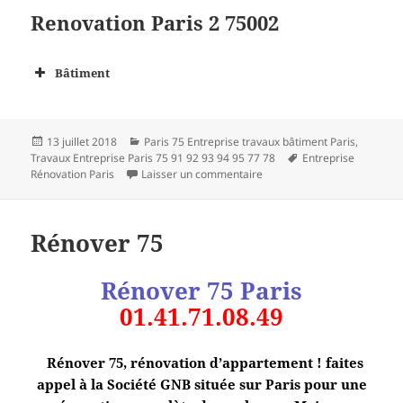
Renovation Paris 2 75002
Bâtiment
Publié
Catégories
13 juillet 2018
Paris 75 Entreprise travaux bâtiment Paris
,
le
Mots-
Travaux Entreprise Paris 75 91 92 93 94 95 77 78
Entreprise
sur Renovation Paris 2 7500
clés
Rénovation Paris
Laisser un commentaire
Rénover 75
Rénover 75 Paris
01.41.71.08.49
Rénover 75, rénovation d’appartement ! faites
appel à la Société GNB située sur Paris pour une