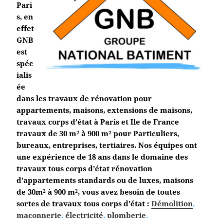
Pari
s, en
effet
GNB
est
spéc
ialis
ée
dans les travaux de rénovation pour
appartements, maisons, extensions de maisons,
travaux corps d’état à Paris et Ile de France
travaux de 30 m² à 900 m² pour Particuliers,
bureaux, entreprises, tertiaires. Nos équipes ont
une expérience de 18 ans dans le domaine des
travaux tous corps d’état
rénovation
d’appartements standards ou de luxes, maisons
de 30m² à 900 m², vous avez besoin de toutes
sortes de travaux tous corps d’état :
Démolition
,
maçonnerie
,
électricité
,
plomberie
,