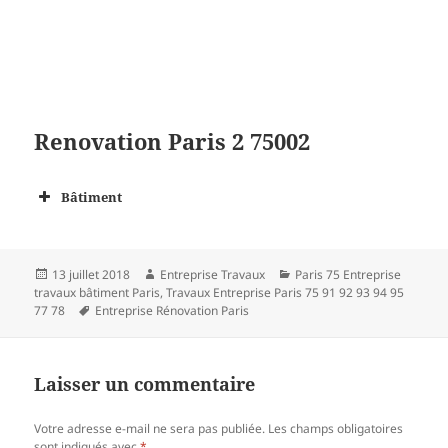
Renovation Paris 2 75002
Bâtiment
Publié
Auteur
Catégories
13 juillet 2018
Entreprise Travaux
Paris 75 Entreprise
le
travaux bâtiment Paris
,
Travaux Entreprise Paris 75 91 92 93 94 95
Mots-
77 78
Entreprise Rénovation Paris
clés
Laisser un commentaire
Votre adresse e-mail ne sera pas publiée.
Les champs obligatoires
sont indiqués avec
*