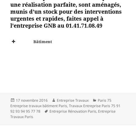
une réalisation parfaite, sont aménagés,
munis d’un stock pour des interventions
urgentes et rapides, faites appel à
l’entreprise GNB au 01.41.71.08.49
Bâtiment
Publié
Auteur
Catégories
17 novembre 2016
Entreprise Travaux
Paris 75
le
Entreprise travaux bâtiment Paris
,
Travaux Entreprise Paris 75 91
Mots-
92 93 94 95 77 78
Entreprise Rénovation Paris
,
Entreprise
clés
Travaux Paris