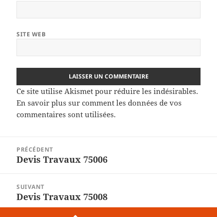
SITE WEB
Ce site utilise Akismet pour réduire les indésirables.
En savoir plus sur comment les données de vos
commentaires sont utilisées
.
Navigation
PRÉCÉDENT
de
Devis Travaux 75006
Article
l’article
précédent :
SUIVANT
Devis Travaux 75008
Article
suivant :