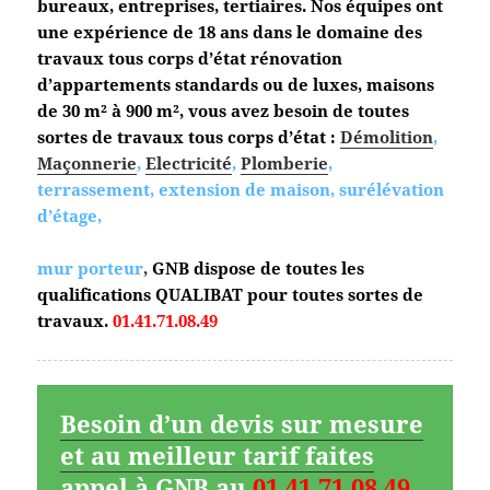
bureaux, entreprises, tertiaires. Nos équipes ont
une expérience de 18 ans dans le domaine des
travaux tous corps d’état
rénovation
d’appartements standards ou de luxes, maisons
de 30 m² à 900 m², vous avez besoin de toutes
sortes de travaux tous corps d’état :
Démolition
,
Maçonnerie
,
Electricité
,
Plomberie
,
terrassement, extension de maison, surélévation
d’étage,
mur porteur
,
GNB dispose de toutes les
qualifications QUALIBAT pour toutes sortes de
travaux.
01.41.71.08.49
Besoin d’un devis sur mesure
et au meilleur tarif faites
appel à GNB au
01.41.71.08.49