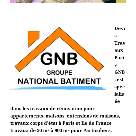
Devi
s
Trav
aux
Pari
s
GNB
, est
spéc
ialis
ée
dans les travaux de rénovation pour
appartements, maisons, extensions de maisons,
travaux corps d’état à Paris et Ile de France
travaux de 30 m² à 900 m² pour Particuliers,