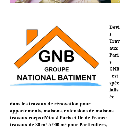
Devi
s
Trav
aux
Pari
s
GNB
, est
spéc
ialis
ée
dans les travaux de rénovation pour
appartements, maisons, extensions de maisons,
travaux corps d’état à Paris et Ile de France
travaux de 30 m² à 900 m² pour Particuliers,