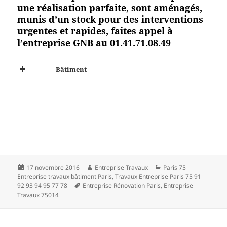
une réalisation parfaite, sont aménagés,
munis d’un stock pour des interventions
urgentes et rapides, faites appel à
l’entreprise GNB au 01.41.71.08.49
Bâtiment
Publié
Auteur
Catégories
17 novembre 2016
Entreprise Travaux
Paris 75
le
Entreprise travaux bâtiment Paris
,
Travaux Entreprise Paris 75 91
Mots-
92 93 94 95 77 78
Entreprise Rénovation Paris
,
Entreprise
clés
Travaux 75014