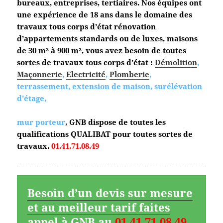
bureaux, entreprises, tertiaires. Nos équipes ont
une expérience de 18 ans dans le domaine des
travaux tous corps d’état
rénovation
d’appartements standards ou de luxes, maisons
de 30 m² à 900 m², vous avez besoin de toutes
sortes de travaux tous corps d’état :
Démolition
,
Maçonnerie
,
Electricité
,
Plomberie
,
terrassement, extension de maison, surélévation
d’étage,
mur porteur
,
GNB dispose de toutes les
qualifications QUALIBAT pour toutes sortes de
travaux.
01.41.71.08.49
Besoin d’un devis sur mesure
et au meilleur tarif faites
appel à GNB au
01.41.71.08.49