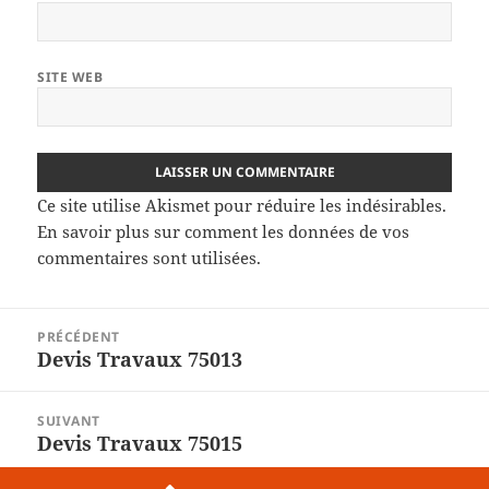
SITE WEB
Ce site utilise Akismet pour réduire les indésirables.
En savoir plus sur comment les données de vos
commentaires sont utilisées
.
Navigation
PRÉCÉDENT
de
Devis Travaux 75013
Article
l’article
précédent :
SUIVANT
Devis Travaux 75015
Article
suivant :